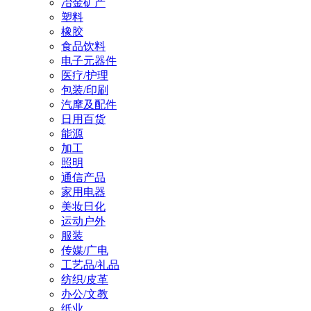
冶金矿产
塑料
橡胶
食品饮料
电子元器件
医疗/护理
包装/印刷
汽摩及配件
日用百货
能源
加工
照明
通信产品
家用电器
美妆日化
运动户外
服装
传媒/广电
工艺品/礼品
纺织/皮革
办公/文教
纸业