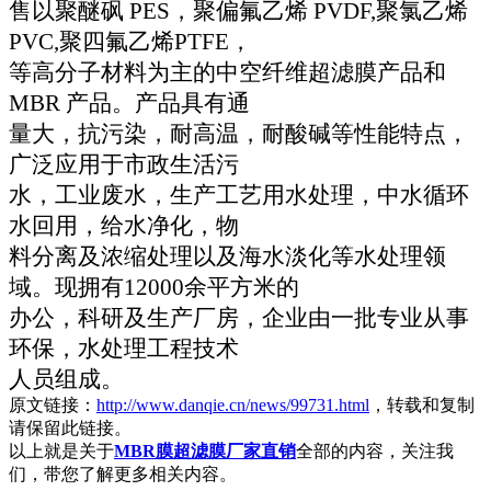
售以聚醚砜
PES
，聚偏氟乙烯
PVDF,
聚氯乙烯
PVC,
聚四氟乙烯
PTFE
，
材料为主的中空纤维超滤膜产品和
等高分子
MBR
产品。产品具有通
量大，抗污染，耐高温，耐酸碱等性能特点，
广泛应用于市政生活污
水，工业废水，生产工艺用水处理，中水循环
水回用，给水净化，物
料分离及
浓缩处理以及海水淡化等水处理领
域。现拥有
12000
余平方米的
科研及生产厂房，企业由一批专业从事
办公，
环保，水处理工程技术
人员组成。
原文链接：
http://www.danqie.cn/news/99731.html
，转载和复制
请保留此链接。
以上就是关于
MBR膜超滤膜厂家直销
全部的内容，关注我
们，带您了解更多相关内容。