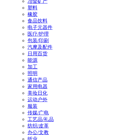
冶金矿产
塑料
橡胶
食品饮料
电子元器件
医疗/护理
包装/印刷
汽摩及配件
日用百货
能源
加工
照明
通信产品
家用电器
美妆日化
运动户外
服装
传媒/广电
工艺品/礼品
纺织/皮革
办公/文教
纸业