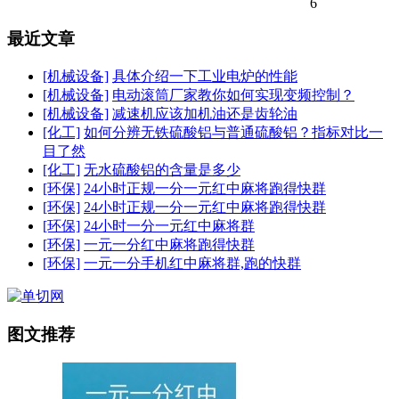
6
最近文章
[机械设备]
具体介绍一下工业电炉的性能
[机械设备]
电动滚筒厂家教你如何实现变频控制？
[机械设备]
减速机应该加机油还是齿轮油
[化工]
如何分辨无铁硫酸铝与普通硫酸铝？指标对比一
目了然
[化工]
无水硫酸铝的含量是多少
[环保]
24小时正规一分一元红中麻将跑得快群
[环保]
24小时正规一分一元红中麻将跑得快群
[环保]
24小时一分一元红中麻将群
[环保]
一元一分红中麻将跑得快群
[环保]
一元一分手机红中麻将群,跑的快群
图文推荐