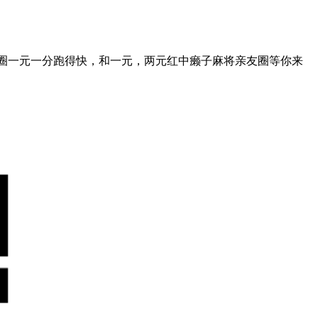
亲友圈一元一分跑得快，和一元，两元红中癞子麻将亲友圈等你来