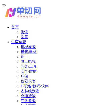
首页
资讯
文章
供应信息
机械设备
建筑/建材
化工
电工电气
五金/工具
安全/防护
环保
仪器仪表
IT设备/数码/软件
农林牧副渔
交通运输
商务服务