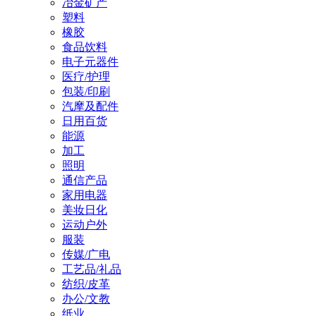
冶金矿产
塑料
橡胶
食品饮料
电子元器件
医疗/护理
包装/印刷
汽摩及配件
日用百货
能源
加工
照明
通信产品
家用电器
美妆日化
运动户外
服装
传媒/广电
工艺品/礼品
纺织/皮革
办公/文教
纸业